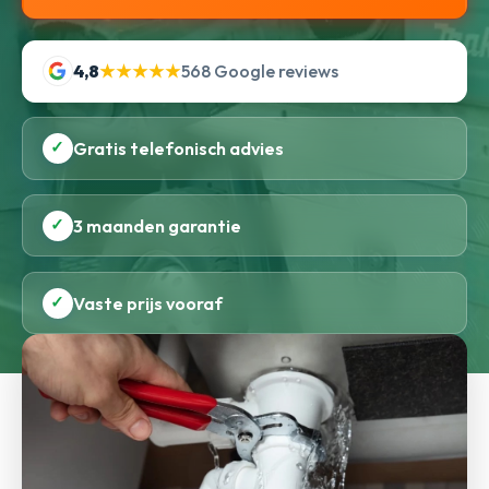
4,8
★★★★★
568 Google reviews
✓
Gratis telefonisch advies
✓
3 maanden garantie
✓
Vaste prijs vooraf