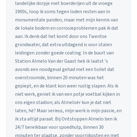
landelijke dorpje met boerderijen uit de vroege
1900s, loop ik soms tegen loden resten aan in
monumentale panden, maar met mijn kennis van
de lokale bodem en corrosieproblemen pak ik dat
aan. Ik denk dat het komt door ons Twentse
grondwater, dat extra uitdagend is voor stalen
leidingen zonder goede coating. In de buurt van
Station Almelo Van der Gaast heb ik laatst 's
avonds een noodgeval gehad met een toilet dat
overstroomde, binnen 20 minuten was het
gepiept, en de klant kon weer rustig slapen. Als ik
niet werk, geniet ik van een potje voetbal kijken in
ons eigen stadion; als Almeloër kun je dat niet
laten, hè? Maar serieus, mijn werk is mijn passie, en
ik sta altijd paraat. Bij Ontstoppen Almelo ben ik
24/7 bereikbaar voor spoedhulp, binnen 30
minuten ter plaatse, zonder voorrijkosten en met