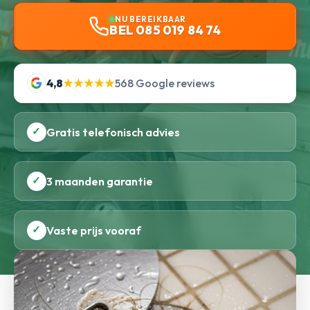
NU BEREIKBAAR
BEL 085 019 84 74
4,8
★★★★★
568 Google reviews
✓
Gratis telefonisch advies
✓
3 maanden garantie
✓
Vaste prijs vooraf