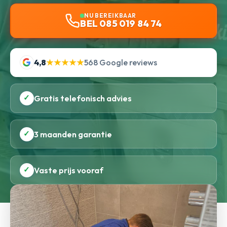
NU BEREIKBAAR
BEL 085 019 84 74
4,8
★★★★★
568 Google reviews
✓
Gratis telefonisch advies
✓
3 maanden garantie
✓
Vaste prijs vooraf