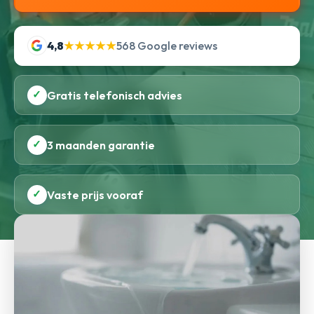
4,8
★★★★★
568 Google reviews
✓
Gratis telefonisch advies
✓
3 maanden garantie
✓
Vaste prijs vooraf