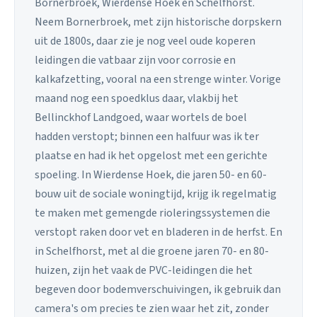
Bornerbroek, Wierdense Hoek en Schelfhorst.
Neem Bornerbroek, met zijn historische dorpskern
uit de 1800s, daar zie je nog veel oude koperen
leidingen die vatbaar zijn voor corrosie en
kalkafzetting, vooral na een strenge winter. Vorige
maand nog een spoedklus daar, vlakbij het
Bellinckhof Landgoed, waar wortels de boel
hadden verstopt; binnen een halfuur was ik ter
plaatse en had ik het opgelost met een gerichte
spoeling. In Wierdense Hoek, die jaren 50- en 60-
bouw uit de sociale woningtijd, krijg ik regelmatig
te maken met gemengde rioleringssystemen die
verstopt raken door vet en bladeren in de herfst. En
in Schelfhorst, met al die groene jaren 70- en 80-
huizen, zijn het vaak de PVC-leidingen die het
begeven door bodemverschuivingen, ik gebruik dan
camera's om precies te zien waar het zit, zonder