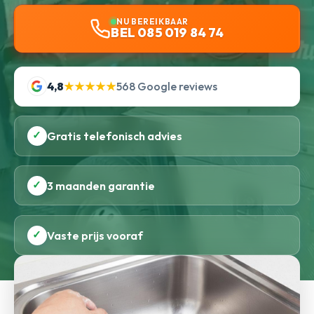
NU BEREIKBAAR
BEL 085 019 84 74
4,8
★★★★★
568 Google reviews
✓
Gratis telefonisch advies
✓
3 maanden garantie
✓
Vaste prijs vooraf