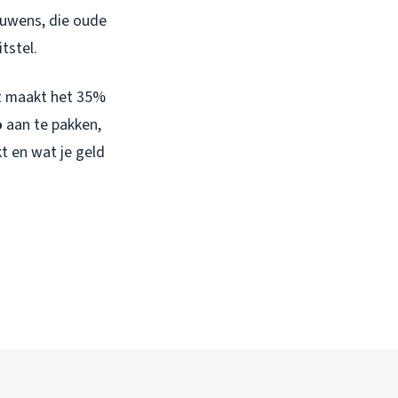
ouwens, die oude
tstel.
ht maakt het 35%
o
aan te pakken,
t en wat je geld