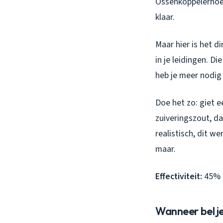
Ossenkoppelerhoek
klaar.
Maar hier is het d
in je leidingen. Di
heb je meer nodig
Doe het zo: giet e
zuiveringszout, d
realistisch, dit we
maar.
Effectiviteit:
45% s
Wanneer bel je