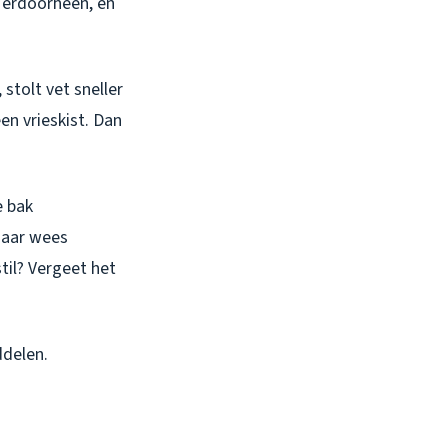
 erdoorheen, en
stolt vet sneller
een vrieskist. Dan
e bak
Maar wees
stil? Vergeet het
ddelen.