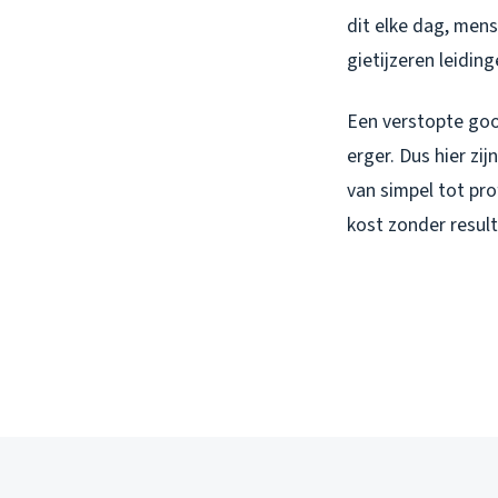
dit elke dag, men
gietijzeren leidin
Een verstopte goot
erger. Dus hier zi
van simpel tot pro
kost zonder result