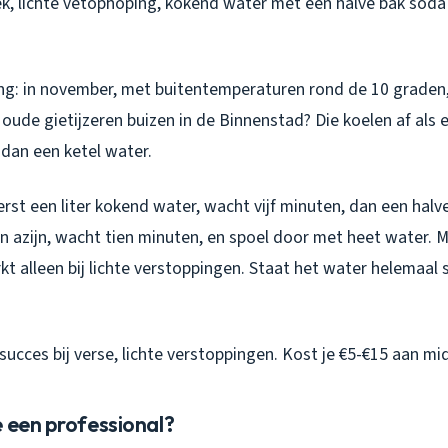
, lichte vetophoping, kokend water met een halve bak soda
ing: in november, met buitentemperaturen rond de 10 graden, 
e oude gietijzeren buizen in de Binnenstad? Die koelen af als 
 dan een ketel water.
erst een liter kokend water, wacht vijf minuten, dan een halv
an azijn, wacht tien minuten, en spoel door met heet water. 
rkt alleen bij lichte verstoppingen. Staat het water helemaal 
ucces bij verse, lichte verstoppingen. Kost je €5-€15 aan mi
 een professional?