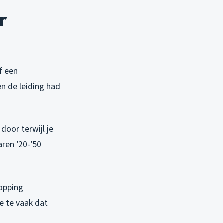
r
f een
n de leiding had
door terwijl je
aren ’20-’50
topping
ie te vaak dat