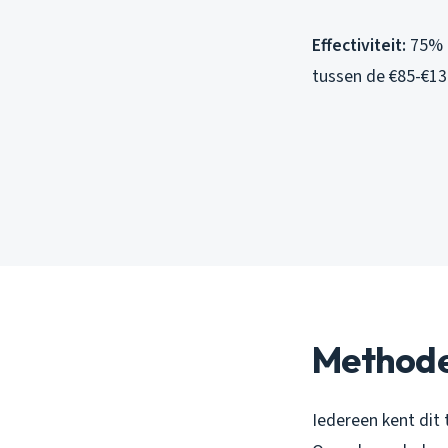
Effectiviteit:
75% b
tussen de €85-€134
Methode 
Iedereen kent dit 