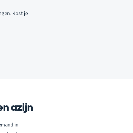
ngen. Kost je
n azijn
iemand in