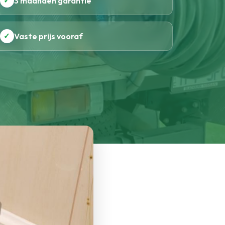
✓
3 maanden garantie
✓
Vaste prijs vooraf