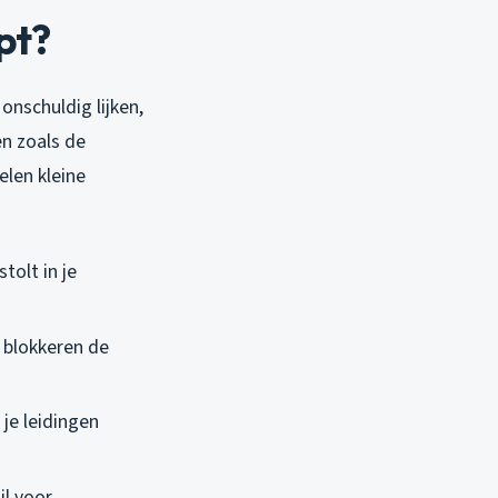
pt?
onschuldig lijken,
n zoals de
elen kleine
tolt in je
n blokkeren de
 je leidingen
il voor