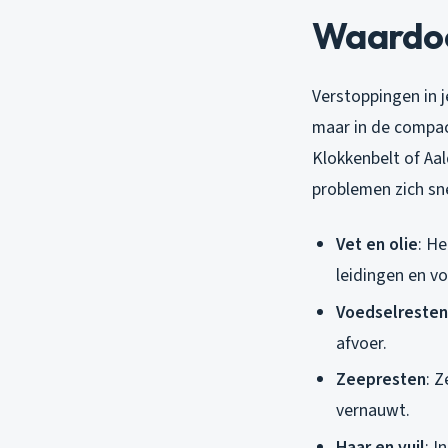
Waardoo
Verstoppingen in 
maar in de compac
Klokkenbelt of Aal
problemen zich sne
Vet en olie
: He
leidingen en v
Voedselresten
afvoer.
Zeepresten
: 
vernauwt.
Haar en vuil
: I