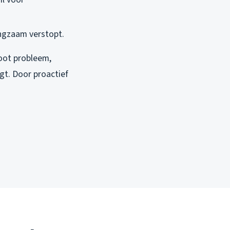
langzaam verstopt.
root probleem,
gt. Door proactief