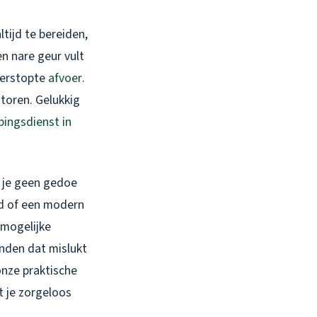
ltijd te bereiden,
n nare geur vult
verstopte
afvoer
.
storen. Gelukkig
ingsdienst in
l je geen gedoe
ad of een modern
 mogelijke
enden dat mislukt
onze praktische
t je zorgeloos