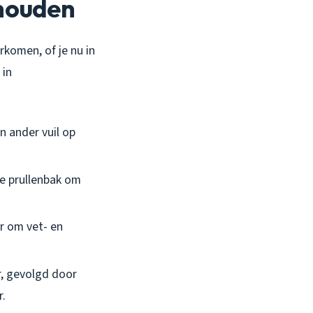
 houden
komen, of je nu in
 in
n ander vuil op
de prullenbak om
er om vet- en
r, gevolgd door
r.