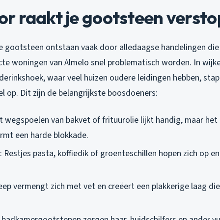
r raakt je gootsteen versto
je gootsteen ontstaan vaak door alledaagse handelingen die 
te woningen van Almelo snel problematisch worden. In wijke
derinkshoek, waar veel huizen oudere leidingen hebben, stap
l op. Dit zijn de belangrijkste boosdoeners:
t wegspoelen van bakvet of frituurolie lijkt handig, maar het s
ormt een harde blokkade.
: Restjes pasta, koffiedik of groenteschillen hopen zich op e
Zeep vermengt zich met vet en creëert een plakkerige laag die
n badkamergootstenen zorgen haar, huidschilfers en ander vu