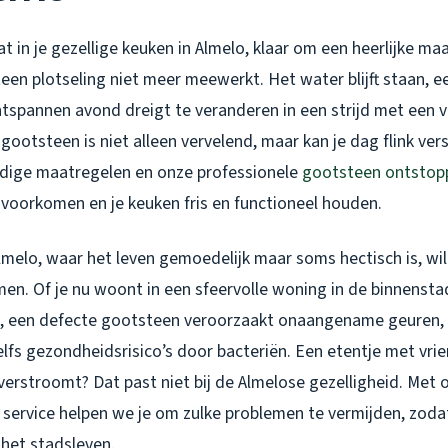
aat in je gezellige keuken in Almelo, klaar om een heerlijke maa
en plotseling niet meer meewerkt. Het water blijft staan, ee
ontspannen avond dreigt te veranderen in een strijd met een 
ootsteen is niet alleen vervelend, maar kan je dag flink ver
dige maatregelen en onze professionele
gootsteen ontstopp
oorkomen en je keuken fris en functioneel houden.
lmelo, waar het leven gemoedelijk maar soms hectisch is, wi
en. Of je nu woont in een sfeervolle woning in de binnenst
st, een defecte gootsteen veroorzaakt onaangename geuren,
lfs gezondheidsrisico’s door bacteriën. Een etentje met vri
erstroomt? Dat past niet bij de Almelose gezelligheid. Met 
 service helpen we je om zulke problemen te vermijden, zoda
 het stadsleven.