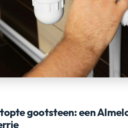
topte gootsteen: een Almel
rrie