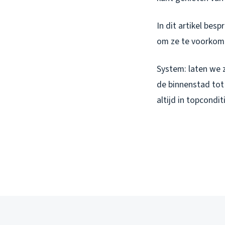
In dit artikel be
om ze te voorkom
System: laten we z
de binnenstad to
altijd in topconditi