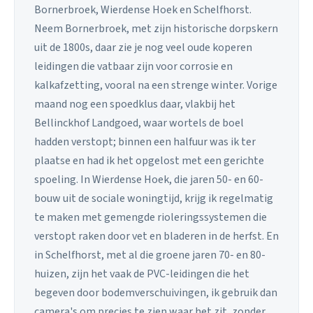
Bornerbroek, Wierdense Hoek en Schelfhorst.
Neem Bornerbroek, met zijn historische dorpskern
uit de 1800s, daar zie je nog veel oude koperen
leidingen die vatbaar zijn voor corrosie en
kalkafzetting, vooral na een strenge winter. Vorige
maand nog een spoedklus daar, vlakbij het
Bellinckhof Landgoed, waar wortels de boel
hadden verstopt; binnen een halfuur was ik ter
plaatse en had ik het opgelost met een gerichte
spoeling. In Wierdense Hoek, die jaren 50- en 60-
bouw uit de sociale woningtijd, krijg ik regelmatig
te maken met gemengde rioleringssystemen die
verstopt raken door vet en bladeren in de herfst. En
in Schelfhorst, met al die groene jaren 70- en 80-
huizen, zijn het vaak de PVC-leidingen die het
begeven door bodemverschuivingen, ik gebruik dan
camera's om precies te zien waar het zit, zonder