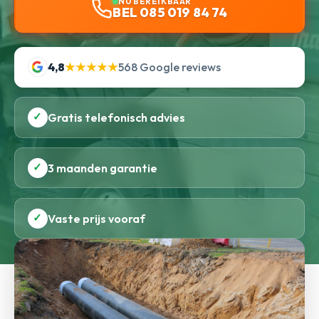
NU BEREIKBAAR
BEL 085 019 84 74
4,8
★★★★★
568 Google reviews
✓
Gratis telefonisch advies
✓
3 maanden garantie
✓
Vaste prijs vooraf