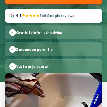
4,8
★★★★★
568 Google reviews
✓
Gratis telefonisch advies
✓
3 maanden garantie
✓
Vaste prijs vooraf