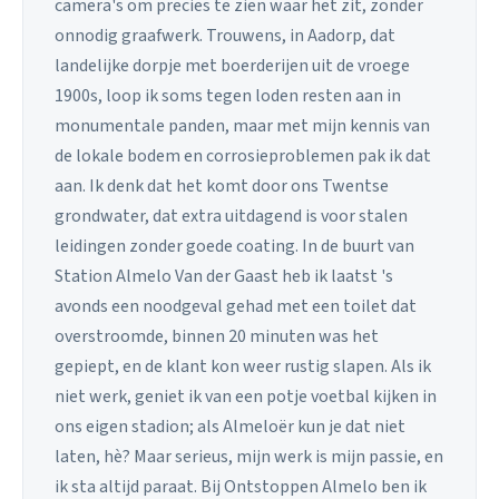
camera's om precies te zien waar het zit, zonder
onnodig graafwerk. Trouwens, in Aadorp, dat
landelijke dorpje met boerderijen uit de vroege
1900s, loop ik soms tegen loden resten aan in
monumentale panden, maar met mijn kennis van
de lokale bodem en corrosieproblemen pak ik dat
aan. Ik denk dat het komt door ons Twentse
grondwater, dat extra uitdagend is voor stalen
leidingen zonder goede coating. In de buurt van
Station Almelo Van der Gaast heb ik laatst 's
avonds een noodgeval gehad met een toilet dat
overstroomde, binnen 20 minuten was het
gepiept, en de klant kon weer rustig slapen. Als ik
niet werk, geniet ik van een potje voetbal kijken in
ons eigen stadion; als Almeloër kun je dat niet
laten, hè? Maar serieus, mijn werk is mijn passie, en
ik sta altijd paraat. Bij Ontstoppen Almelo ben ik