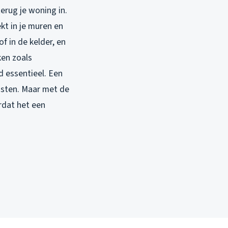
erug je woning in.
ekt in je muren en
f in de kelder, en
ken zoals
d essentieel. Een
asten. Maar met de
rdat het een