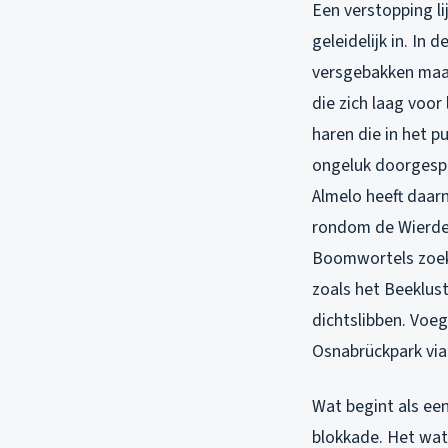
Een verstopping li
geleidelijk in. In
versgebakken maalt
die zich laag voor
haren die in het p
ongeluk doorgespoe
Almelo heeft daarn
rondom de Wierden
Boomwortels zoeke
zoals het Beeklus
dichtslibben. Voeg
Osnabrückpark via 
Wat begint als een
blokkade. Het wat