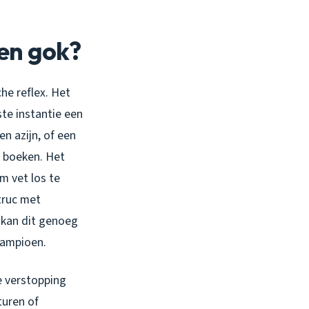
een gok?
che reflex. Het
ste instantie een
n azijn, of een
s boeken. Het
m vet los te
truc met
 kan dit genoeg
kampioen.
de verstopping
turen of