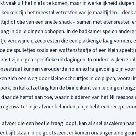
jkt vaak uit het niets te komen, maar in werkelijkheid sluipen
 de keuken zijn het meestal vetresten van je maaltijden – denk
ijd of olie van een snelle snack – samen met etensresten en
 laag in de leidingen ophopen. In de badkamer spelen andere 
utje verdwijnen, zeepresten die een plakkerige laag vormen, 
lde spulletjes zoals een wattenstaafje of een klein speeltj
aast zijn eigen specifieke uitdagingen. In oudere wijken zoa
sestraat kunnen verouderde riolen extra gevoelig zijn voor
n zich een weg door kleine scheurtjes in de pijpen, vooral 
tpark, en kalkafzetting kan de binnenkant van leidingen lan
 daar de herfst aan toe, waarin bladeren van het Nijreesbos 
regenwater in je afvoer belanden, en je hebt een recept voor
 afvoer die een beetje traag loopt, kan al snel escaleren naa
er blijft staan in de gootsteen, er komen onaangename geur