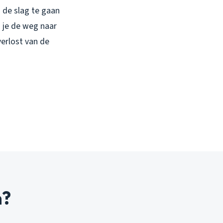
n de slag te gaan
 je de weg naar
verlost van de
n?