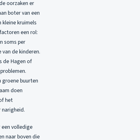
 de oorzaken er
 aan boter van een
 kleine kruimels
factoren een rol:
en soms per
e van de kinderen.
ls de Hagen of
 problemen.
in groene buurten
gzaam doen
of het
 narigheid.
r een volledige
en naar boven die