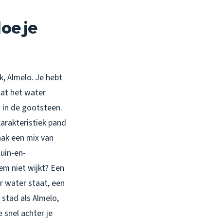
oe je
k, Almelo. Je hebt
dat het water
n in de gootsteen.
karakteristiek pand
aak een mix van
tuin-en-
eem niet wijkt? Een
r water staat, een
 stad als Almelo,
 snel achter je