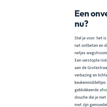
Een onve
nu?
Stel je voor: het 
net ontbeten en d
netjes wegstroomt,
Een verstopte riol
aan de Grotestraat
verbazing en lichte
keukenmiddeltjes o
geblokkeerde
afv
douche die je niet
met zijn gemoedeli