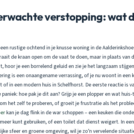
rwachte verstopping: wat d
is een rustige ochtend in je knusse woning in de Aalderinkshoe
raait de kraan open om de vaat te doen, maar in plaats van 
 hoor je een borrelend geluid en zie je het langzaam stijge
ering is een onaangename verrassing, of je nu woont in een 
 of in een modern huis in Schelfhorst. De eerste reactie is v
 paniek: hoe pak je dit aan? Grijp je een plopper en wat huis-
m het zelf te proberen, of groeit je frustratie als het probl
oer
kan je dag flink in de war schoppen – een keuken die onde
 meer kunt gebruiken, of een toilet dat dienst weigert. In een
jke sfeer en groene omgeving, wil je zo’n vervelende situatie