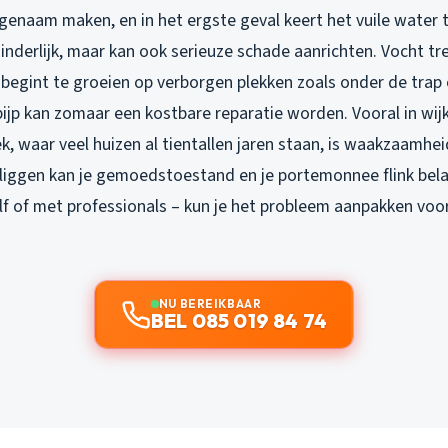
genaam maken, en in het ergste geval keert het vuile water t
 hinderlijk, maar kan ook serieuze schade aanrichten. Vocht tr
begint te groeien op verborgen plekken zoals onder de trap o
ijp kan zomaar een kostbare reparatie worden. Vooral in wij
 waar veel huizen al tientallen jaren staan, is waakzaamhei
 liggen kan je gemoedstoestand en je portemonnee flink bel
elf of met professionals – kun je het probleem aanpakken voo
NU BEREIKBAAR
BEL 085 019 84 74