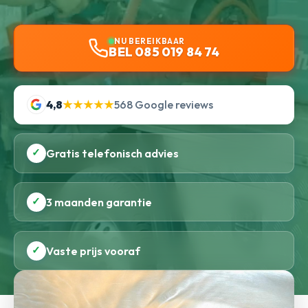
NU BEREIKBAAR
BEL 085 019 84 74
4,8
★★★★★
568 Google reviews
✓
Gratis telefonisch advies
✓
3 maanden garantie
✓
Vaste prijs vooraf