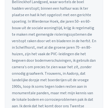
Bellinckhof Landgoed, waar wortels de boel
hadden verstopt; binnen een halfuur was ik ter
plaatse en had ik het opgelost met een gerichte
spoeling. In Wierdense Hoek, die jaren 50- en 60-
bouw uit de sociale woningtijd, krijg ik regelmatig
te maken met gemengde rioleringssystemen die
verstopt raken door vet en bladeren in de herfst. En
in Schelfhorst, met al die groene jaren 70- en 80-
huizen, zijn het vaak de PVC-leidingen die het
begeven door bodemverschuivingen, ik gebruik dan
camera's om precies te zien waar het zit, zonder
onnodig graafwerk. Trouwens, in Aadorp, dat
landelijke dorpje met boerderijen uit de vroege
1900s, loop ik soms tegen loden resten aan in
monumentale panden, maar met mijn kennis van
de lokale bodem en corrosieproblemen pak ik dat
aan. Ik denk dat het komt door ons Twentse