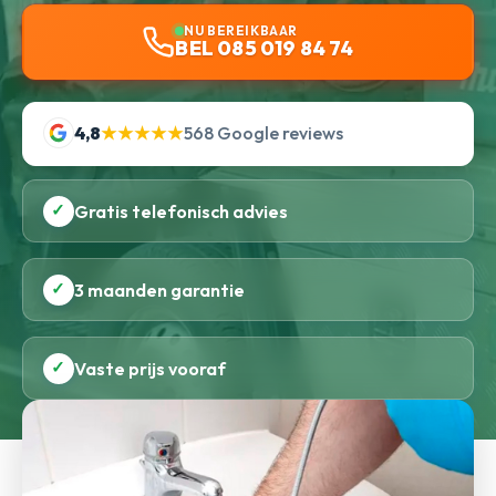
NU BEREIKBAAR
BEL 085 019 84 74
4,8
★★★★★
568 Google reviews
✓
Gratis telefonisch advies
✓
3 maanden garantie
✓
Vaste prijs vooraf