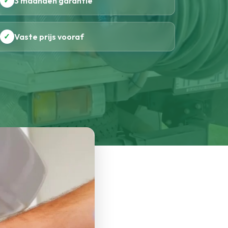
✓
3 maanden garantie
✓
Vaste prijs vooraf