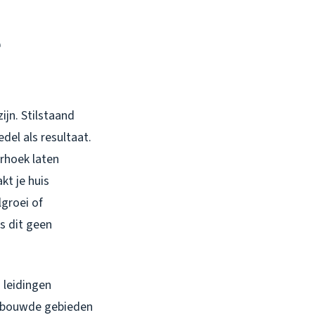
e
ijn. Stilstaand
del als resultaat.
erhoek laten
kt je huis
groei of
is dit geen
s leidingen
tbebouwde gebieden