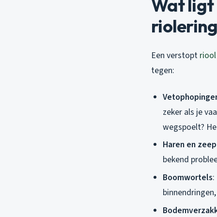
Wat ligt
riolerin
Een verstopt
riool
tegen:
Vetophopingen
zeker als je va
wegspoelt? Het 
Haren en zeep
bekend problee
Boomwortels
:
binnendringen, 
Bodemverzakk