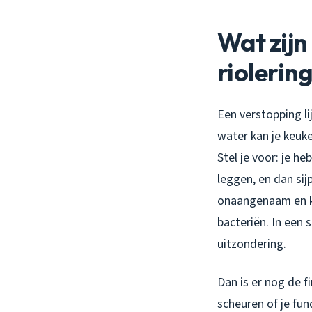
Wat zijn
riolerin
Een verstopping li
water kan je keuke
Stel je voor: je h
leggen, en dan sij
onaangenaam en k
bacteriën. In een 
uitzondering.
Dan is er nog de f
scheuren of je fu