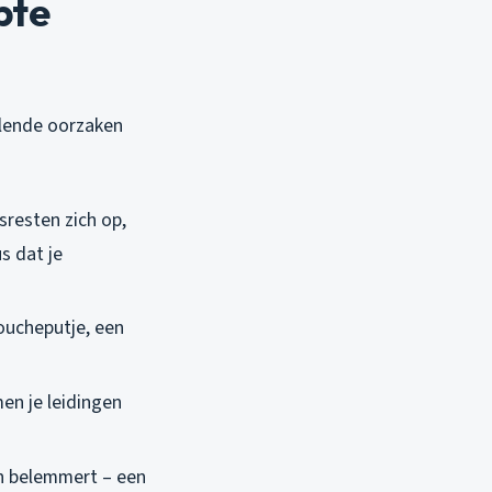
pte
llende oorzaken
sresten zich op,
us dat je
oucheputje, een
men je leidingen
en belemmert – een