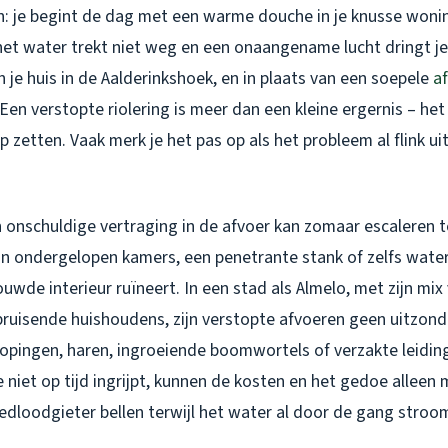
in: je begint de dag met een warme douche in je knusse woni
het water trekt niet weg en een onaangename lucht dringt je 
n je huis in de Aalderinkshoek, en in plaats van een soepele
a
Een verstopte riolering is meer dan een kleine ergernis – het 
p zetten. Vaak merk je het pas op als het probleem al flink ui
 onschuldige vertraging in de afvoer kan zomaar escaleren t
n ondergelopen kamers, een penetrante stank of zelfs water
wde interieur ruïneert. In een stad als Almelo, met zijn mix
bruisende huishoudens, zijn verstopte afvoeren geen uitzond
pingen, haren, ingroeiende boomwortels of verzakte leidin
s je niet op tijd ingrijpt, kunnen de kosten en het gedoe allee
edloodgieter bellen terwijl het water al door de gang stroo