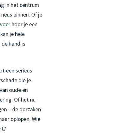
ng in het centrum
neus binnen. Of je
fvoer
hoor je een
kan je hele
t de hand is
ot een serieus
schade die je
 van oude en
ering. Of het nu
gen – de oorzaken
n maar oplopen. Wie
mt?