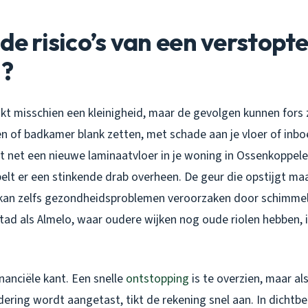
 de risico’s van een verstopt
g?
jkt misschien een kleinigheid, maar de gevolgen kunnen fors z
n of badkamer blank zetten, met schade aan je vloer of inboe
ebt net een nieuwe laminaatvloer in je woning in Ossenkoppel
pelt er een stinkende drab overheen. De geur die opstijgt maa
an zelfs gezondheidsproblemen veroorzaken door schimmel
stad als Almelo, waar oudere wijken nog oude riolen hebben, 
inanciële kant. Een snelle
ontstopping
is te overzien, maar al
ndering wordt aangetast, tikt de rekening snel aan. In dich