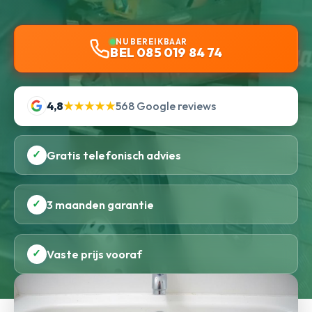
NU BEREIKBAAR
BEL 085 019 84 74
4,8
★★★★★
568 Google reviews
✓
Gratis telefonisch advies
✓
3 maanden garantie
✓
Vaste prijs vooraf