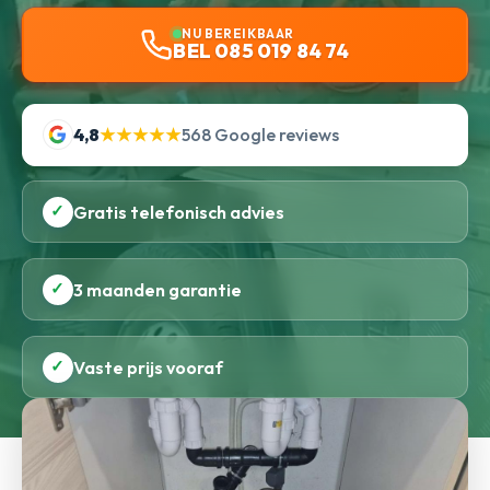
NU BEREIKBAAR
BEL 085 019 84 74
4,8
★★★★★
568 Google reviews
✓
Gratis telefonisch advies
✓
3 maanden garantie
✓
Vaste prijs vooraf