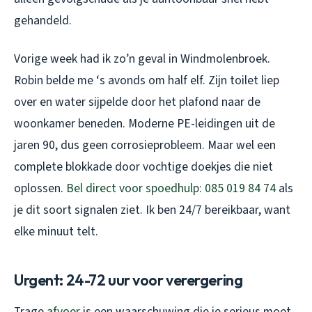
gehandeld.
Vorige week had ik zo’n geval in Windmolenbroek.
Robin belde me ‘s avonds om half elf. Zijn toilet liep
over en water sijpelde door het plafond naar de
woonkamer beneden. Moderne PE-leidingen uit de
jaren 90, dus geen corrosieprobleem. Maar wel een
complete blokkade door vochtige doekjes die niet
oplossen.
Bel direct voor spoedhulp: 085 019 84 74
als
je dit soort signalen ziet. Ik ben 24/7 bereikbaar, want
elke minuut telt.
Urgent: 24-72 uur voor verergering
Trage
afvoer
is een waarschuwing die je serieus moet